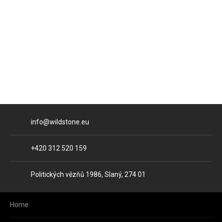
E-mail
info@wildstone.eu
Phone
+420 312 520 159
Address
Politických vězňů 1986, Slaný, 274 01
Home